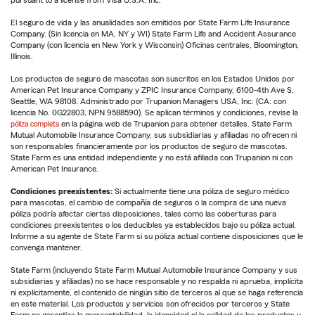
pursuant to a license from Visa U.S.A. Inc.
El seguro de vida y las anualidades son emitidos por State Farm Life Insurance
Company. (Sin licencia en MA, NY y WI) State Farm Life and Accident Assurance
Company (con licencia en New York y Wisconsin) Oficinas centrales, Bloomington,
Illinois.
Los productos de seguro de mascotas son suscritos en los Estados Unidos por
American Pet Insurance Company y ZPIC Insurance Company, 6100-4th Ave S,
Seattle, WA 98108. Administrado por Trupanion Managers USA, Inc. (CA: con
licencia No. 0G22803, NPN 9588590). Se aplican términos y condiciones, revise la
póliza completa
en la página web de Trupanion para obtener detalles. State Farm
Mutual Automobile Insurance Company, sus subsidiarias y afiliadas no ofrecen ni
son responsables financieramente por los productos de seguro de mascotas.
State Farm es una entidad independiente y no está afiliada con Trupanion ni con
American Pet Insurance.
Condiciones preexistentes:
Si actualmente tiene una póliza de seguro médico
para mascotas, el cambio de compañía de seguros o la compra de una nueva
póliza podría afectar ciertas disposiciones, tales como las coberturas para
condiciones preexistentes o los deducibles ya establecidos bajo su póliza actual.
Informe a su agente de State Farm si su póliza actual contiene disposiciones que le
convenga mantener.
State Farm (incluyendo State Farm Mutual Automobile Insurance Company y sus
subsidiarias y afiliadas) no se hace responsable y no respalda ni aprueba, implícita
ni explícitamente, el contenido de ningún sitio de terceros al que se haga referencia
en este material. Los productos y servicios son ofrecidos por terceros y State