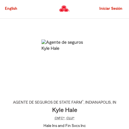
Pasar
al
English
Iniciar Sesión
contenido
principal
Comienzo
del
contenido
principal
®
AGENTE DE SEGUROS DE STATE FARM
,
INDIANAPOLIS
, IN
Kyle Hale
ChFC®
,
CLU®
Hale Ins and Fin Svcs Inc