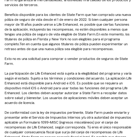
Farm no garantiza la mercantabilidad, la idoneidad ni la calidad de los productos y
servicios de terceros.
Beneficio disponible para los clientes de State Farm que han comprado una nueva
póliza de seguro de vida desde el 1 de enero de 2022. Si bien cualquier persona
mayor de 18 años puede unirse a Life Enhanced, es posible que ciertas funciones
de la aplicación, incluyendo las recompensas, no estén disponibles a menos que
tengas una póliza de seguro de vida elegible de State Farm.En este momento, los
titulares de póliza en Florida y New York no son elegibles para el programa
completo.Ten en cuenta que algunos titulares de póliza pueden experimentar un
retraso antes de que una nueva póliza sea elegible para recompensas.
Esto no es una solicitud para comprar o vender productos de seguros de State
Farm.
La participación de Life Enhanced está sujeta a la elegibilidad del programa y varía
según el estado. Sujeto a los términos y condiciones del acuerdo. La aplicación Life
Enhanced está disponible para Android e iOS. Es posible que se requiera un
dispositivo móvil iOS o Android para usar todas las funciones del programa Life
Enhanced. Los clientes deben aceptar autorizar a State Farm a recopilar datos
sobre salud y bienestar. Los usuarios de aplicaciones móviles deben aceptar un
acuerdo de licencia.
De conformidad con la ley de impuestos pertinente, State Farm puede enviarte y
presentar ante el Servicio de Impuestos Internos y/u otra autoridad de impuestos
aplicable un Formulario 1099-MISC (ingresos misceláneos) por el canje de
recompensas de Life Enhanced, según corresponda. Tú eres el único responsable
de cualquier consecuencia fiscal que surja del canje de recompensas de Life