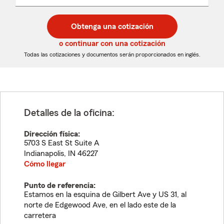
un
un
desplegable
código
código
postal
postal
Obtenga una cotización
de
de
5
5
o continuar con una cotización
dígitos
dígitos
Todas las cotizaciones y documentos serán proporcionados en inglés.
Detalles de la oficina:
Dirección física:
5703 S East St Suite A
Indianapolis
,
IN
46227
Cómo llegar
Punto de referencia:
Estamos en la esquina de Gilbert Ave y US 31, al
norte de Edgewood Ave, en el lado este de la
carretera