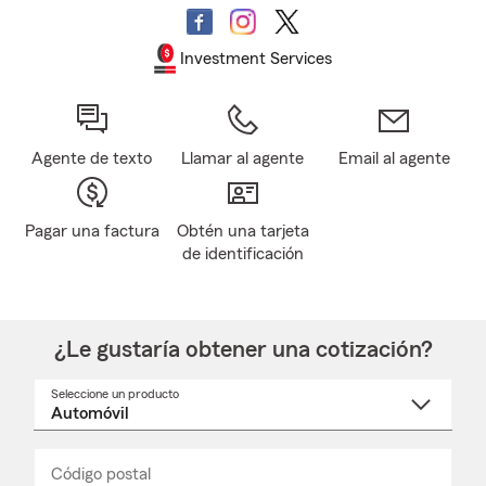
Investment Services
Agente de texto
Llamar al agente
Email al agente
Pagar una factura
Obtén una tarjeta
de identificación
¿Le gustaría obtener una cotización?
Seleccione un producto
Seleccione
un
nombre
de
producto
del
Código postal
Ingresa
Ingresa
_____
menú